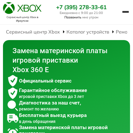
+7 (395) 278-33-61
Ежедневно с 9:00 до 21:00
Позвонить
мне утром
Сервисный центр Xbox
в
Иркутске
Сервисный центр Xbox
Каталог устройств
Ремонт
Замена материнской платы
игровой приставки
Xbox 360 E
Официальный сервис
Гарантийное обслуживание
игровой приставки Xbox до 3 лет
Диагностика за наш счет,
ремонт по желанию
Бесплатный выезд курьера
в день обращения
Замена материнской платы игровой