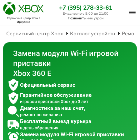
+7 (395) 278-33-61
Ежедневно с 9:00 до 21:00
Позвонить
мне утром
Сервисный центр Xbox
в
Иркутске
Сервисный центр Xbox
Каталог устройств
Ремонт
Замена модуля Wi-Fi игровой
приставки
Xbox 360 E
Официальный сервис
Гарантийное обслуживание
игровой приставки Xbox до 3 лет
Диагностика за наш счет,
ремонт по желанию
Бесплатный выезд курьера
в день обращения
Замена модуля Wi-Fi игровой приставки