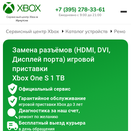
+7 (395) 278-33-61
Ежедневно с 9:00 до 21:00
Сервисный центр Xbox
в
Иркутске
Сервисный центр Xbox
Каталог устройств
Ремонт
Замена разъёмов (HDMI, DVI,
Дисплей порта) игровой
приставки
Xbox One S 1 TB
Официальный сервис
Гарантийное обслуживание
игровой приставки Xbox до 3 лет
Диагностика за наш счет,
ремонт по желанию
Бесплатный выезд курьера
в день обращения