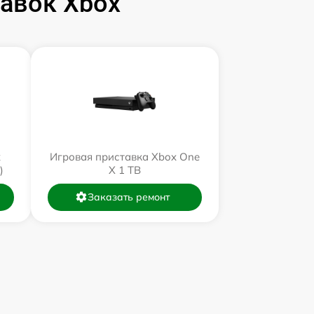
авок Xbox
x
Игровая приставка Xbox One
)
X 1 TB
Заказать ремонт