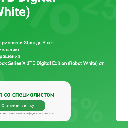
White)
приставки Xbox до 3 лет
 желанию
бращения
box Series X 1TB Digital Edition (Robot White) от
я со специалистом
Оставить заявку
есь c
политикой конфиденциальности